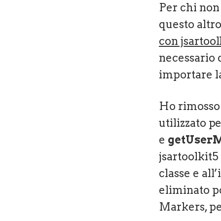
Per chi non
questo altro
con jsartool
necessario c
importare l
Ho rimosso 
utilizzato 
e
getUser
jsartoolkit5
classe e al
eliminato po
Markers, pe