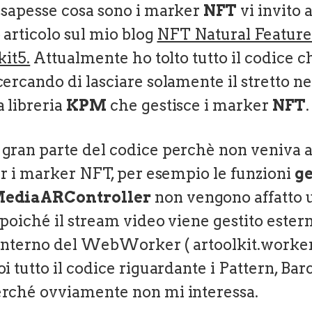
 sapesse cosa sono i marker
NFT
vi invito 
 articolo sul mio blog
NFT Natural Feature
kit5.
Attualmente ho tolto tutto il codice c
ercando di lasciare solamente il stretto n
a libreria
KPM
che gestisce i marker
NFT
.
gran parte del codice perchè non veniva a
per i marker NFT, per esempio le funzioni
g
MediaARController
non vengono affatto ut
 poiché il stream video viene gestito este
l’interno del WebWorker ( artoolkit.worker.
i tutto il codice riguardante i Pattern, Ba
rché ovviamente non mi interessa.