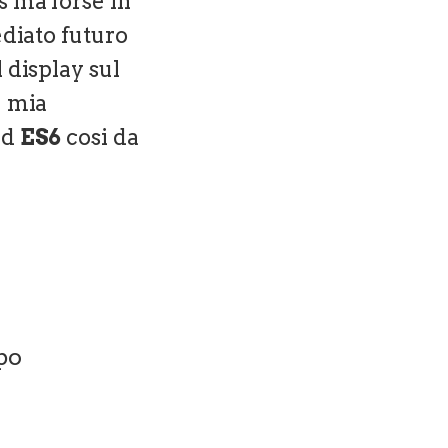
s ma forse in
ediato futuro
 display sul
è mia
rd
ES6
cosi da
ppo