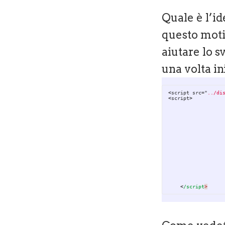
Quale è l’id
questo moti
aiutare lo 
una volta in
<
script
src
=
"
../di
<
script
>
<
/script