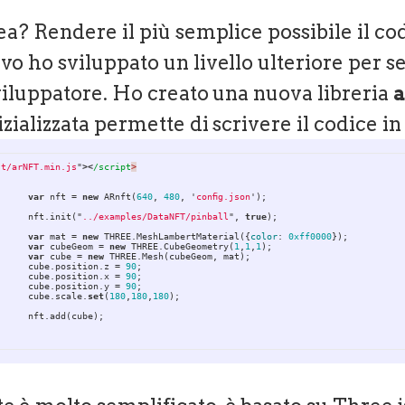
ea? Rendere il più semplice possibile il co
vo ho sviluppato un livello ulteriore per s
sviluppatore. Ho creato una nuova libreria
izializzata permette di scrivere il codice 
st/arNFT.min.js
"
><
/script
var
nft
=
new
ARnft
(
640
,
480
,
'
config.json
'
);
nft
.
init
(
"
../examples/DataNFT/pinball
"
,
true
);
var
mat
=
new
THREE
.
MeshLambertMaterial
({
color
:
0xff0000
});
var
cubeGeom
=
new
THREE
.
CubeGeometry
(
1
,
1
,
1
);
var
cube
=
new
THREE
.
Mesh
(
cubeGeom
,
mat
);
cube
.
position
.
z
=
90
;
cube
.
position
.
x
=
90
;
cube
.
position
.
y
=
90
;
cube
.
scale
.
set
(
180
,
180
,
180
);
nft
.
add
(
cube
);