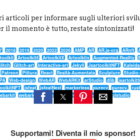
ri articoli per informare sugli ulteriori svi
r il momento è tutto, restate sintonizzati!
7
2018
2019
2020
2022
2026
AMP
AR
AR.js-org
ARnft
toolkit
Artoolkit5
ArtoolkitX
Artoolkitx
Augmented-Reality
litch
Glitch-art
Interactive-art
Jekyll
JsartoolkitNFT
Kaleida
Patreon
Pittura
React
Realtà-Aumentata
Sculpture
Studio-
PA
Web-design
WebAR
WebARKit
arStudio
dlib
jsartolkit5
toolkitNFT
jsfeat
jsfeatNext
markerless
purecv
purecv,
rus
ebarkit
webarkit,
webarkitlib
webarkitlib-rs
webglstudio
Supportami! Diventa il mio sponsor!