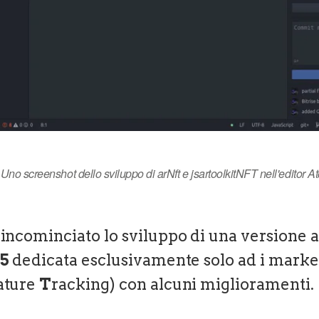
Uno screenshot dello sviluppo di arNft e jsartoolkitNFT nell'editor A
incominciato lo sviluppo di una versione al
t5
dedicata esclusivamente solo ad i mark
ature
T
racking) con alcuni miglioramenti.