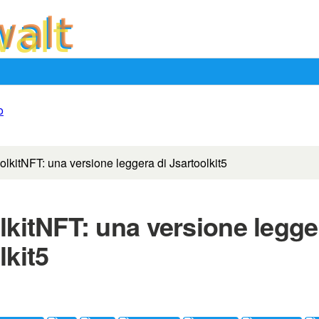
o
olkitNFT: una versione leggera di Jsartoolkit5
lkitNFT: una versione legge
lkit5