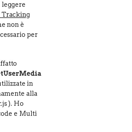
a leggere
 Tracking
he non è
ecessario per
ffatto
etUserMedia
ilizzate in
rnamente alla
js ). Ho
rcode e Multi