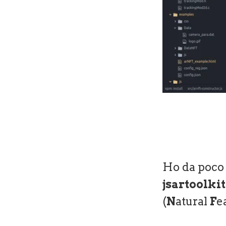
Ho da poco 
jsartoolki
(
N
atural
F
e