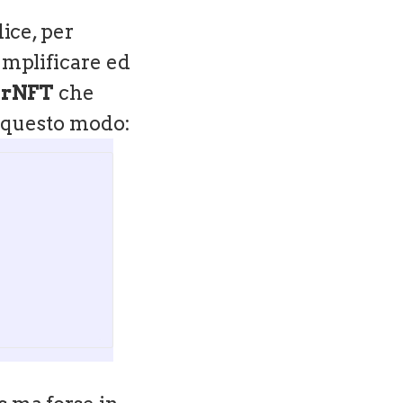
dice, per
emplificare ed
arNFT
che
in questo modo: