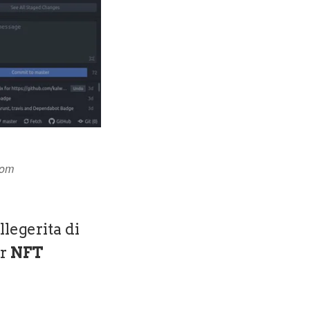
tom
legerita di
er
NFT