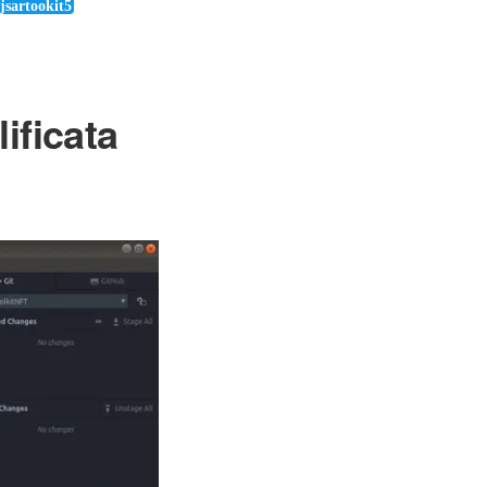
jsartookit5
ificata