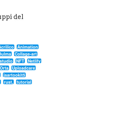
luppi del
Acrilico
Animation
Bulma
Collage-art
studio
NFT
Netlify
Orta
Uploadcare
jsartookit5
t
rust,
tutorial