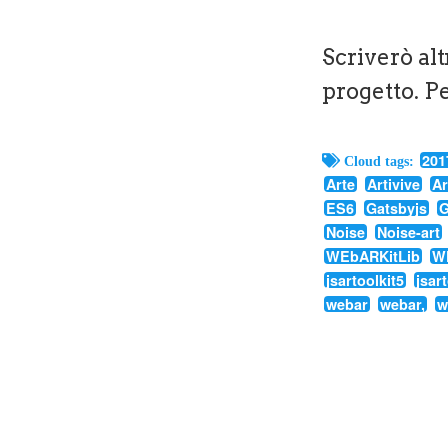
Scriverò alt
progetto. Pe
201
Cloud tags:
Arte
Artivive
Ar
ES6
Gatsbyjs
G
Noise
Noise-art
WEbARKitLib
W
jsartoolkit5
jsar
webar
webar,
w