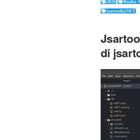
2020
Realtà-
jsartoolkitNFT
Jsartoo
di jsart