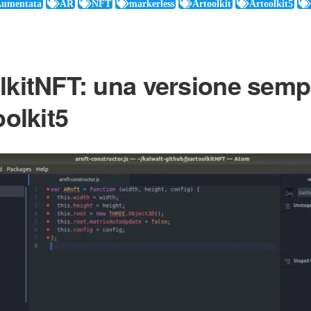
Aumentata
AR
NFT
markerless
Artoolkit
Artoolkit5
lkitNFT: una versione sempl
oolkit5